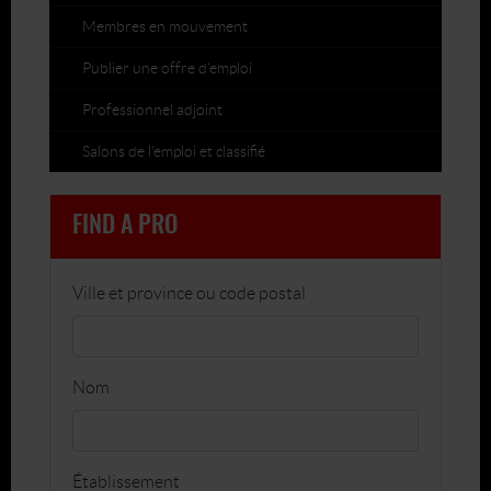
Membres en mouvement
Publier une offre d’emploi
Professionnel adjoint
Salons de l’emploi et classifié
FIND A PRO
Ville et province ou code postal
Nom
Établissement