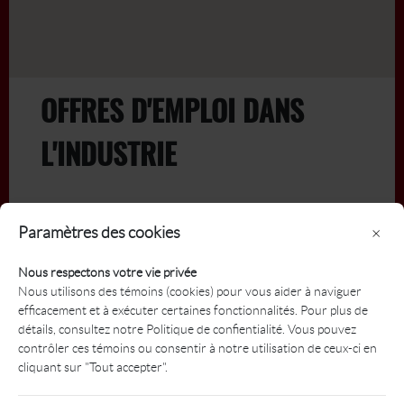
OFFRES D'EMPLOI DANS
L'INDUSTRIE
Actif
Archivé
Paramètres des cookies
×
Date
Nous respectons votre vie privée
Titre
limite
Nous utilisons des témoins (cookies) pour vous aider à naviguer
efficacement et à exécuter certaines fonctionnalités. Pour plus de
détails, consultez notre Politique de confientialité. Vous pouvez
Adjoint, Finances et adhésion
2026-
contrôler ces témoins ou consentir à notre utilisation de ceux-ci en
07-10
(stage coopératif) : Bureau
cliquant sur "Tout accepter".
national de la PGA du Canada
PGA of Canada