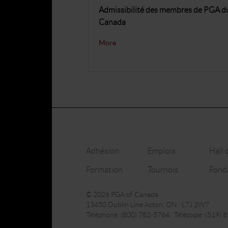
Admissibilité des membres de PGA d
Canada
More
Adhésion
Emplois
Hall 
Formation
Tournois
Fond
© 2026 PGA of Canada
13450 Dublin Line Acton, ON L7J 2W7
Téléphone :(800) 782-5764 Télécopie :(519) 