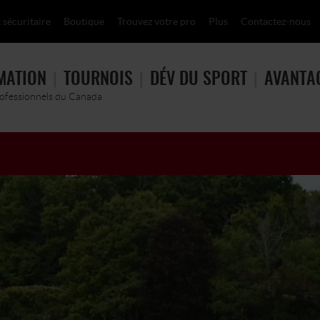
 sécuritaire
Boutique
Trouvez votre pro
Plus
Contactez-nous
MATION
TOURNOIS
DÉV DU SPORT
AVANTA
rofessionnels du Canada