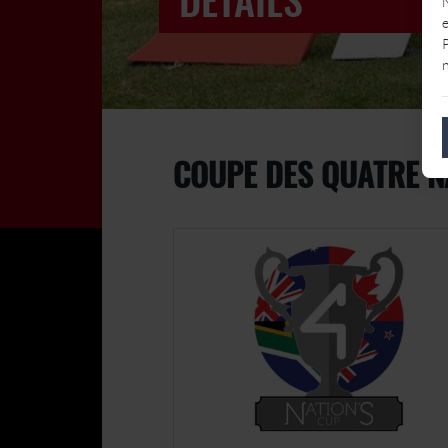
DÉTAILS
e
P
n
COUPE DES QUATRE N