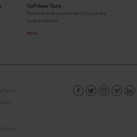
u
Golf Away Tours
Partenaire de soutien de la Coupe des
quatre nations
More
of Fame
ation
853-5449