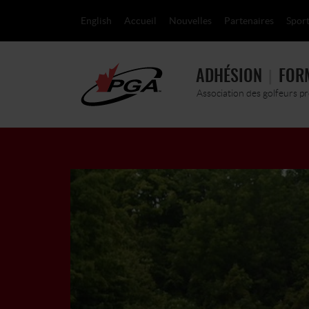
English
Accueil
Nouvelles
Partenaires
Sport
ADHÉSION
FOR
Association des golfeurs p