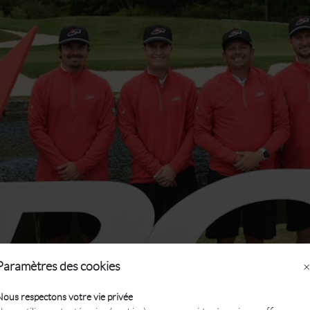
Paramètres des cookies
×
R PLUS DE
Nous respectons votre vie privée