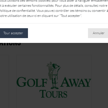
Nous utilisons des témoins (cookies) pour vous aider à naviguer efficacemen
t à exécuter certaines fonctionnalités. Pour plus de détails, consultez notre
olitique de confientialité. Vous pouvez contrôler ces témoins ou consentir 
otre utilisation de ceux-ci en cliquant sur "Tout accepter".
Tour accepter
Annuler
ATIONS