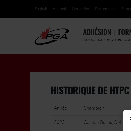
English
Accueil
Nouvelles
Partenaires
Sport
ADHÉSION
FOR
Association des golfeurs p
HISTORIQUE DE HTPC
Année
Champion
2025
Gordon Burns, ON