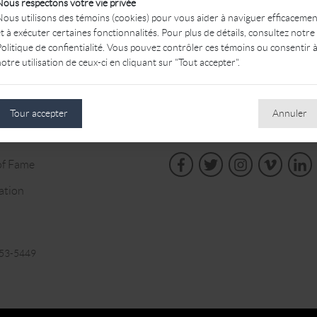
Nous respectons votre vie privée
Nous utilisons des témoins (cookies) pour vous aider à naviguer efficacemen
t à exécuter certaines fonctionnalités. Pour plus de détails, consultez notre
olitique de confientialité. Vous pouvez contrôler ces témoins ou consentir 
otre utilisation de ceux-ci en cliquant sur "Tout accepter".
Tour accepter
Annuler
of Fame
ation
853-5449