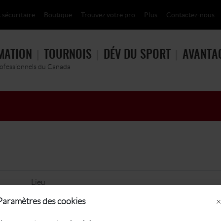
 sécuritaire
Boutique
Trouvez votre pro
Plus
Contactez-nous
MATION
TOURNOIS
DÉV DU SPORT
AVANTA
rofessionnels du Canada
Lieu
Paramètres des cookies
×
Playa Paraiso Iberostar Golf Club, MEX