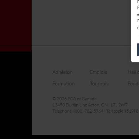
e
P
n
Adhésion
Emplois
Hall 
Formation
Tournois
Fond
© 2026 PGA of Canada
13450 Dublin Line Acton, ON L7J 2W7
Téléphone :(800) 782-5764 Télécopie :(519) 