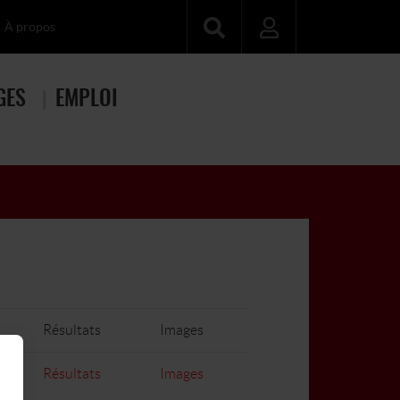
À propos
GES
EMPLOI
Résultats
Images
Résultats
Images