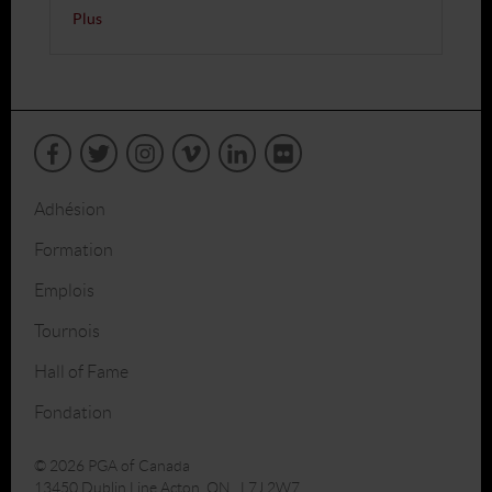
Plus
Adhésion
Formation
Emplois
Tournois
Hall of Fame
Fondation
© 2026 PGA of Canada
13450 Dublin Line Acton, ON L7J 2W7