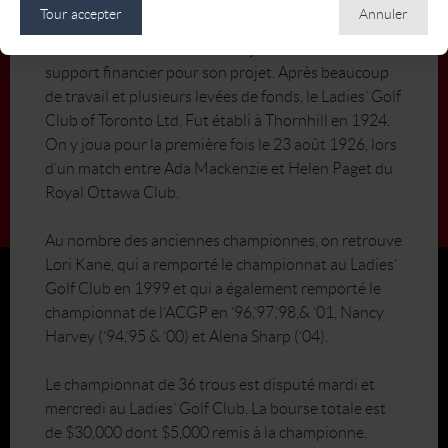
elle remarqua des clubs réservés exclusivement aux
Tour accepter
Annuler
femmes. Ada rêvait de fonder un club réservé aux
femmes à Toronto et commença à chercher le
support financier pour son projet. Après beaucoup
de travail et plusieurs levées de fonds, le Ladies’ Golf
Club of Toronto Ltd. Fut établi à Thornhill en 1924.
On y joua pour la première fois le 23 août 1926, lors
d’un match entre Ada Mackenzie et Helen Paget du
Royal Ottawa Club.
Au nombre des anciennes championnes, on retrouve
Lori Kane, qui a remporté le championnat au Ladies’
Golf Club en 1999 et qui a également remporté le
championnat de l’ACGP en ’96,’97,’98,& ’01, Nancy
Harvey (’94,’95 & ’00) et Alena Sharp (’04).
Le championnat de 36 trous est disputé mardi et
mercredi au Ladies’ Golf Club. La bourse totale est
de $30,000 dont $5,000 remis à la championne.