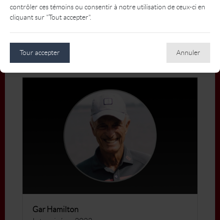
contrôler ces témoins ou consentir à notre utilisation de ceux-ci en
cliquant sur "Tout accepter".
Daniel Halldorson
Intronisé en 2014
Tour accepter
Annuler
Plus
Gar Hamilton