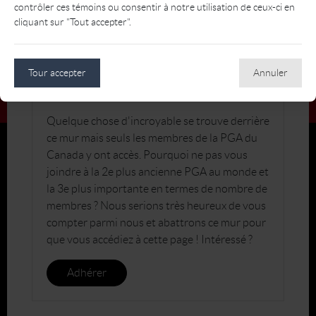
contrôler ces témoins ou consentir à notre utilisation de ceux-ci en
cliquant sur "Tout accepter".
Tour accepter
Annuler
JOIGNEZ-VOUS À LA PGA DU CANADA
Quelque chose d'incroyable se trouve derrière
ce mur mais seuls les membres de la PGA du
Canada y ont accès. Pourquoi ne pas vous
joindre à la 2e plus ancienne PGA au monde et
la 3e plus importante en termes de nombre de
membres ? Nous serions très heureux de vous
compter parmi nous et abattrons ce mur pour
que vous accédiez à cette page ! Intéressé ?
Adhérer