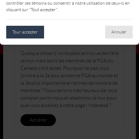
contrôler ces témoins ou consentir à notre utilisation de ceux-ci en
cliquant sur "Tout accepter".
Tour accepter
Annuler
JOIGNEZ-VOUS À LA PGA DU CANADA
Quelque chose d'incroyable se trouve derrière
ce mur mais seuls les membres de la PGA du
Canada y ont accès. Pourquoi ne pas vous
joindre à la 2e plus ancienne PGA au monde et
la 3e plus importante en termes de nombre de
membres ? Nous serions très heureux de vous
compter parmi nous et abattrons ce mur pour
que vous accédiez à cette page ! Intéressé ?
Adhérer